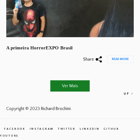
A primeira HorrorEXPO Brasil
Share
READ MORE
Ver Mais
UP
↑
Copyright © 2023
Richard Brochini.
FACEBOOK
INSTAGRAM
TWITTER
LINKEDIN
GITHUB
YOUTUBE