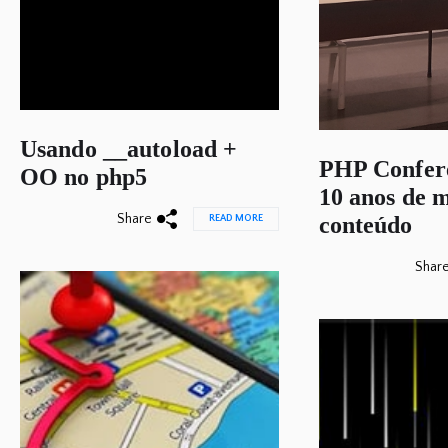
Usando __autoload +
PHP Confere
OO no php5
10 anos de 
Share
conteúdo
READ MORE
Shar