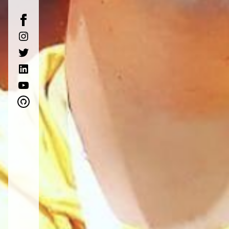
facebook
instagram
twitter
linkedin
youtube
github