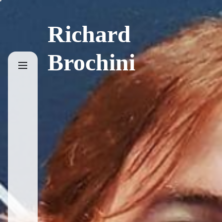
Skip
to
Richard
the
content
Brochini