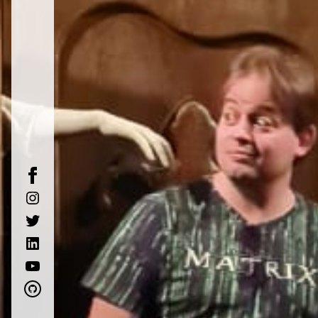
facebook
instagram
twitter
linkedin
youtube
github