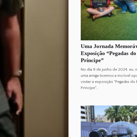
Uma Jornada Memoráve
Exposição “Pegadas do
Príncipe”
No dia 9 de junho de 2024, eu, 
uma amiga tivemos a incrível o
visitar a exposição "Pegadas d
Príncipe"...