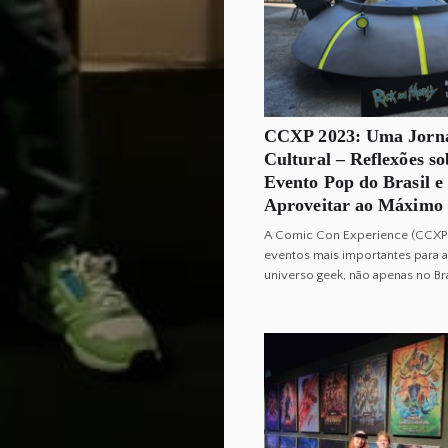
CCXP 2023: Uma Jorn
Cultural – Reflexões s
Evento Pop do Brasil e
Aproveitar ao Máximo
A Comic Con Experience (CCXP
eventos mais importantes para a
universo geek, não apenas no Br