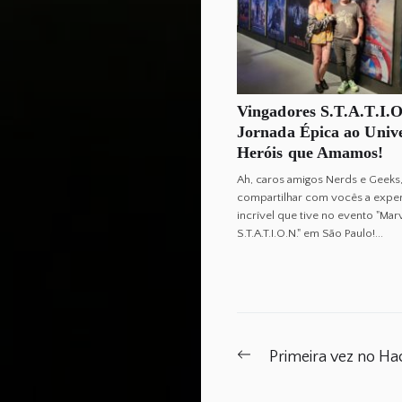
Vingadores S.T.A.T.I.
Jornada Épica ao Univ
Heróis que Amamos!
Ah, caros amigos Nerds e Geeks
compartilhar com vocês a exper
incrível que tive no evento "Mar
S.T.A.T.I.O.N." em São Paulo!...
Post
Previous
Primeira vez no H
post:
navigation