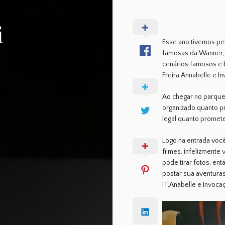
i
Esse ano tivemos pe
famosas da Wanner, 
cenários famosos e 
Freira,Annabelle e I
Ao chegar no parque
organizado quanto pr
legal quanto promet
Logo na entrada voc
filmes, infelizmente
pode tirar fotos,
entã
postar sua aventuras
IT,Anabelle e Invoca