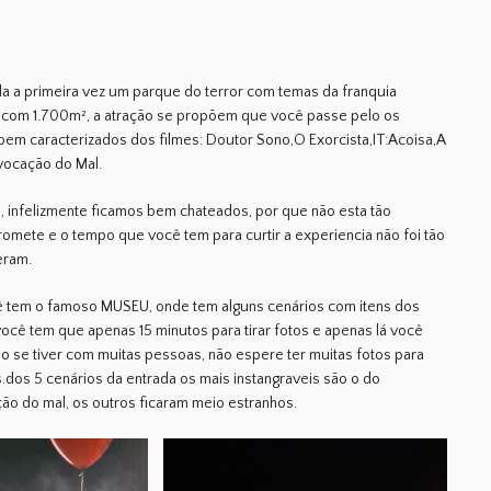
la a primeira vez um parque do terror com temas da franquia
com 1.700m², a atração se propõem que você passe pelo os
bem caracterizados dos filmes:
Doutor Sono
,
O Exorcista,IT:Acoisa,A
nvocação do Mal
.
, infelizmente ficamos bem chateados, por que não esta tão
omete e o tempo que você tem para curtir a experiencia não foi tão
eram.
ê tem o famoso MUSEU, onde tem alguns cenários com itens dos
 você tem que
apenas 15 minutos para tirar fotos e apenas lá você
o se tiver com muitas pessoas, não espere ter muitas fotos para
.dos 5 cenários da entrada os mais instangraveis são o do
ção do mal, os outros ficaram meio estranhos.