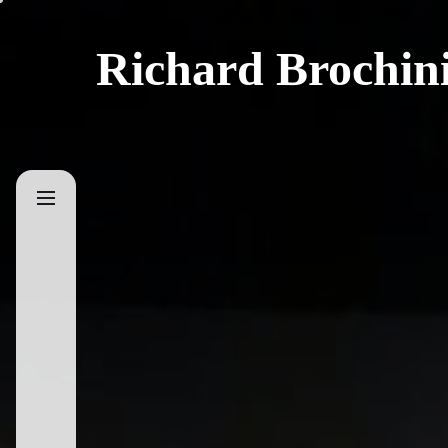
Skip
to
Richard Brochin
the
content