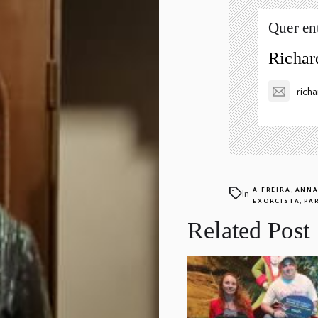
Quer en
Richar
rich
,
A FREIRA
ANNA
In
,
EXORCISTA
PA
Related Post