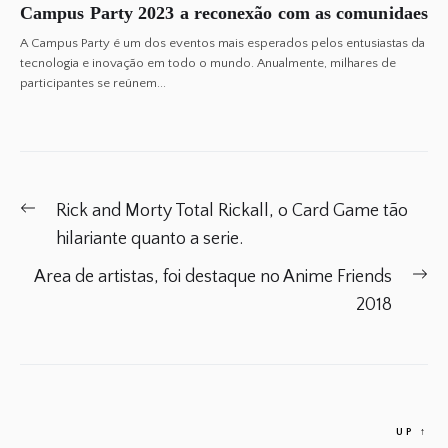
Campus Party 2023 a reconexão com as comunidaes
A Campus Party é um dos eventos mais esperados pelos entusiastas da
tecnologia e inovação em todo o mundo. Anualmente, milhares de
participantes se reúnem...
Post
Previous
Rick and Morty Total Rickall, o Card Game tão
navigation
post:
hilariante quanto a serie.
Ne
Area de artistas, foi destaque no Anime Friends
po
2018
UP
↑