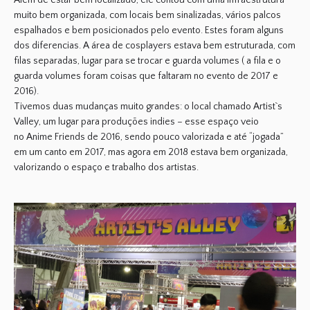
Além de estar bem localizado, ele contou com uma infraestrutura
muito bem organizada, com locais bem sinalizadas, vários palcos
espalhados e bem posicionados pelo evento. Estes foram alguns
dos diferencias. A
área de cosplayers
estava bem estruturada, com
filas separadas, lugar para se trocar e guarda volumes ( a fila e o
guarda volumes foram coisas que faltaram no evento de 2017 e
2016).
Tivemos duas mudanças muito grandes: o local chamado
Artist`s
Valley
, um lugar para
produções indies –
esse espaço veio
no
Anime Friends
de 2016, sendo pouco valorizada e até “jogada”
em um canto em 2017, mas agora em 2018 estava bem organizada,
valorizando o espaço e trabalho dos artistas.