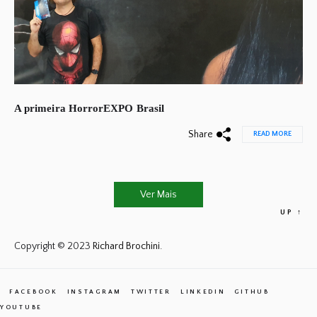
A primeira HorrorEXPO Brasil
Share
READ MORE
Ver Mais
UP
↑
Copyright © 2023
Richard Brochini.
FACEBOOK
INSTAGRAM
TWITTER
LINKEDIN
GITHUB
YOUTUBE