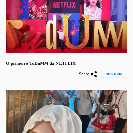
O primeiro TuDuMM da NETFLIX
Share
READ MORE