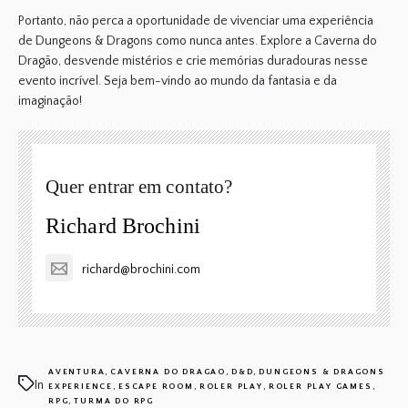
Portanto, não perca a oportunidade de vivenciar uma experiência
de
Dungeons & Dragons
como nunca antes.
Explore a Caverna do
Dragão, desvende mistérios e crie memórias duradouras
nesse
evento incrível. Seja bem-vindo ao mundo da fantasia e da
imaginação!
Quer entrar em contato?
Richard Brochini
richard@brochini.com
,
,
,
AVENTURA
CAVERNA DO DRAGAO
D&D
DUNGEONS & DRAGONS
In
,
,
,
,
EXPERIENCE
ESCAPE ROOM
ROLER PLAY
ROLER PLAY GAMES
,
RPG
TURMA DO RPG