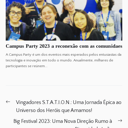
Campus Party 2023 a reconexão com as comunidaes
A Campus Party é um dos eventos mais esperados pelos entusiastas da
tecnologia e inovação em todo o mundo. Anualmente, milhares de
participantes se reúnem...
Post
Previous
Vingadores S.T.A.T.I.O.N.: Uma Jornada Épica ao
navigation
post:
Universo dos Heróis que Amamos!
Ne
Big Festival 2023: Uma Nova Direção Rumo à