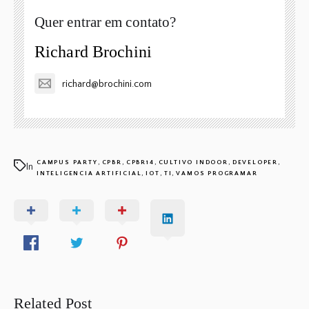
Quer entrar em contato?
Richard Brochini
richard@brochini.com
,
,
,
,
,
CAMPUS PARTY
CPBR
CPBR14
CULTIVO INDOOR
DEVELOPER
In
,
,
,
INTELIGENCIA ARTIFICIAL
IOT
TI
VAMOS PROGRAMAR
Related Post