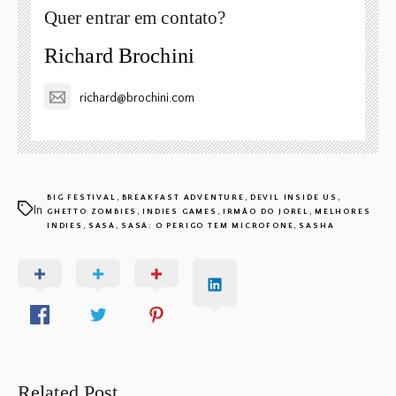
Quer entrar em contato?
Richard Brochini
richard@brochini.com
,
,
,
BIG FESTIVAL
BREAKFAST ADVENTURE
DEVIL INSIDE US
In
,
,
,
GHETTO ZOMBIES
INDIES GAMES
IRMÃO DO JOREL
MELHORES
,
,
,
INDIES
SASÁ
SASÁ: O PERIGO TEM MICROFONE
SASHA
Related Post