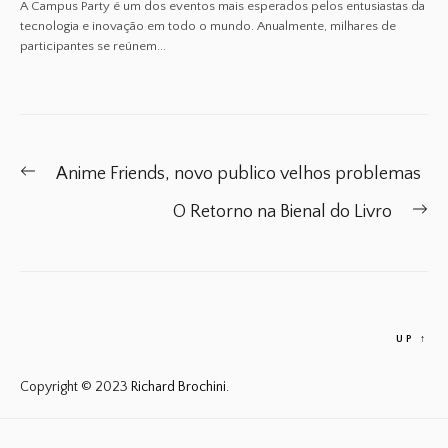
A Campus Party é um dos eventos mais esperados pelos entusiastas da
tecnologia e inovação em todo o mundo. Anualmente, milhares de
participantes se reúnem...
Post
Previous
Anime Friends, novo publico velhos problemas
navigation
post:
Ne
O Retorno na Bienal do Livro
po
UP
↑
Copyright © 2023
Richard Brochini.