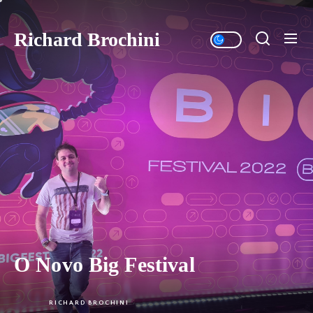
Skip
to
Richard Brochini
the
content
O Novo Big Festival
RICHARD BROCHINI