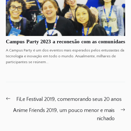
Campus Party 2023 a reconexão com as comunidaes
A Campus Party é um dos eventos mais esperados pelos entusiastas da
tecnologia e inovação em todo o mundo. Anualmente, milhares de
participantes se reúnem...
Post
Previous
FiLe Festival 2019, comemorando seus 20 anos
navigation
post:
Ne
Anime Friends 2019, um pouco menor e mais
po
nichado