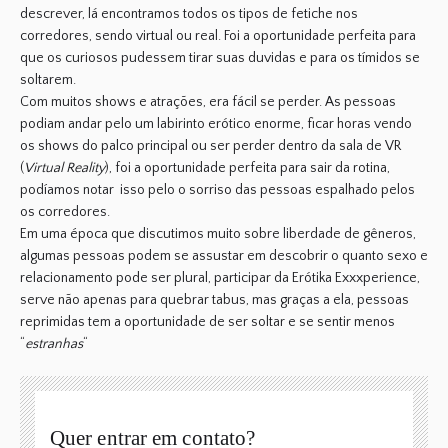
descrever, lá encontramos todos os tipos de
fetiche
nos
corredores, sendo virtual ou real. Foi a oportunidade perfeita para
que os curiosos pudessem tirar suas duvidas e para os
tímidos
se
soltarem.
Com muitos
shows
e
atrações
, era fácil se perder. As pessoas
podiam andar pelo um
labirinto erótico
enorme, ficar horas vendo
os shows do palco principal ou ser perder dentro da sala de
VR
(
Virtual Reality
), foi a oportunidade perfeita para sair da rotina,
podíamos notar isso pelo o sorriso das pessoas espalhado pelos
os corredores.
Em uma época que discutimos muito sobre
liberdade de gêneros
,
algumas pessoas podem se assustar em descobrir o quanto
sexo
e
relacionamento
pode ser
plural
, participar da
Erótika Exxxperience
,
serve não apenas para quebrar tabus, mas graças a ela, pessoas
reprimidas tem a oportunidade de ser soltar e se sentir menos
“
estranhas
“
Quer entrar em contato?