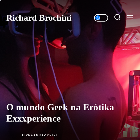
Skip
to
Richard Brochini
the
content
O mundo Geek na Erótika
Exxxperience
RICHARD BROCHINI