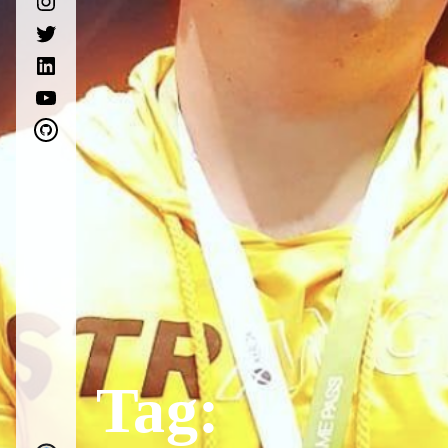
twitter
linkedin
youtube
github
Tag: