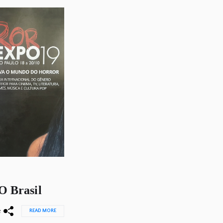
 Brasil
e
READ MORE