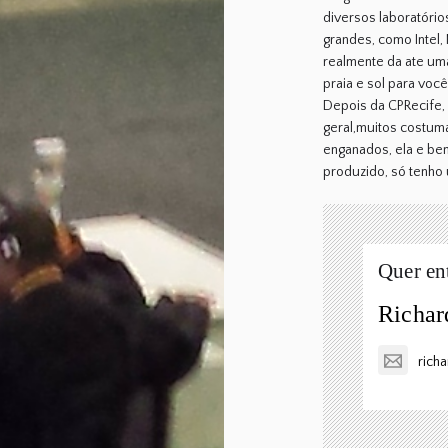
diversos laboratóri
grandes, como Intel, 
realmente da ate uma
praia e sol para voc
Depois da CPRecife
geral,muitos costuma
enganados, ela e be
produzido, só tenho
Quer en
Richar
rich