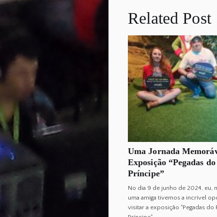
Related Post
Uma Jornada Memoráve
Exposição “Pegadas do
Príncipe”
No dia 9 de junho de 2024, eu, 
uma amiga tivemos a incrível o
visitar a exposição "Pegadas d
Príncipe"...