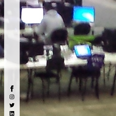
facebook
instagram
twitter
linkedin