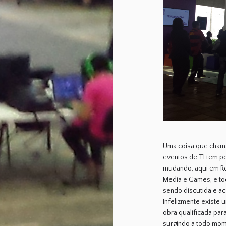
Uma coisa que chama
eventos de TI tem po
mudando, aqui em Re
Media e Games, e tod
sendo discutida e 
Infelizmente existe 
obra qualificada para
surgindo a todo mome