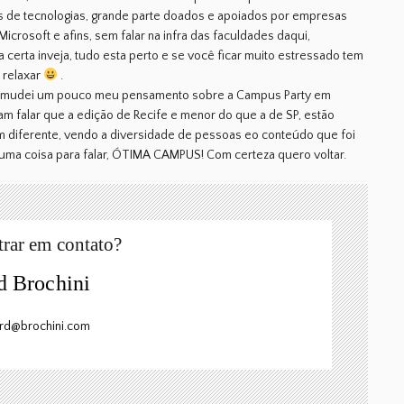
os de tecnologias, grande parte doados e apoiados por empresas
Microsoft e afins, sem falar na infra das faculdades daqui,
 certa inveja, tudo esta perto e se você ficar muito estressado tem
ê relaxar
.
, mudei um pouco meu pensamento sobre a Campus Party em
m falar que a edição de Recife e menor do que a de SP, estão
m diferente, vendo a diversidade de pessoas eo conteúdo que foi
 uma coisa para falar, ÓTIMA CAMPUS! Com certeza quero voltar.
trar em contato?
d Brochini
ard@brochini.com