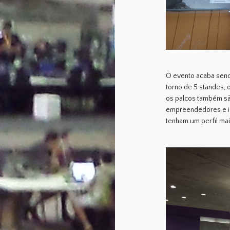
O evento acaba send
torno de 5 standes, 
os palcos também s
empreendedores e id
tenham um perfil mai