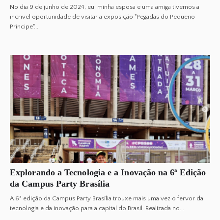
No dia 9 de junho de 2024, eu, minha esposa e uma amiga tivemos a
incrível oportunidade de visitar a exposição "Pegadas do Pequeno
Príncipe"...
Explorando a Tecnologia e a Inovação na 6ª Edição
da Campus Party Brasília
A 6ª edição da Campus Party Brasília trouxe mais uma vez o fervor da
tecnologia e da inovação para a capital do Brasil. Realizada no...