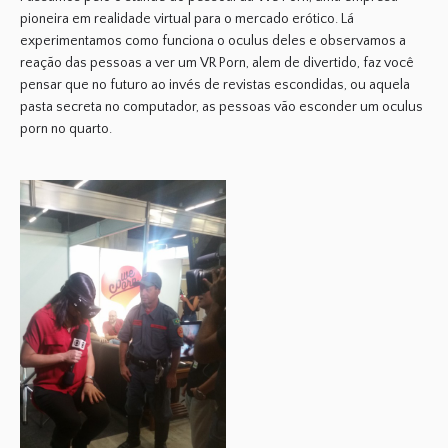
pioneira em realidade virtual para o mercado erótico. Lá
experimentamos como funciona o oculus deles e observamos a
reação das pessoas a ver um VR Porn, alem de divertido, faz você
pensar que no futuro ao invés de revistas escondidas, ou aquela
pasta secreta no computador, as pessoas vão esconder um oculus
porn no quarto.