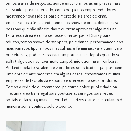
temos a área de negócios, aonde encontramos as empresas mais
relevantes para o mercado, como pequenos empreendedores
mostrando novas ideias para o mercado. Na área de cima,
encontramos a área aonde temos os shows e brincadeiras. Para
pessoas que não são tímidas e querem aproveitar algo mais na
feira, essa área é como se fosse uma pequena Disney para
adultos, temos shows de strippers, pole dance, performances dos
mais variados tipo, ambos masculinas e femininas. Para quem vai a
primeira vez, pode se assustar um pouco, mas depois quando se
solta ( algo que não leva muito tempo), não quer mais ir embora.
Andando pela feira, alem de vibradores sofisticados que parecem
uma obra de arte moderna em alguns casos, encontramos muitas
empresas de tecnologia expondo e oferecendo seus produtos.
Temos o rede de e-commerce, palestras sobre publicidade on-
line, uma área bem legal para youtubers, serviços para redes
sociais e claro, algumas celebridades atrizes e atores circulando de
maneira bema vontade pelo o evento.