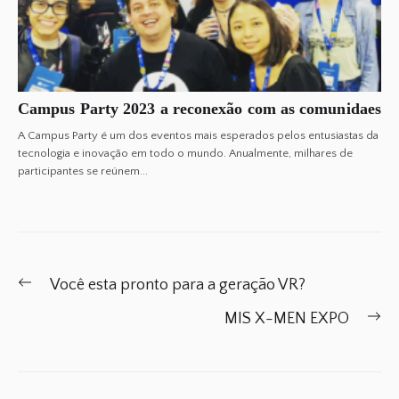
Campus Party 2023 a reconexão com as comunidaes
A Campus Party é um dos eventos mais esperados pelos entusiastas da
tecnologia e inovação em todo o mundo. Anualmente, milhares de
participantes se reúnem...
Post
Previous
Você esta pronto para a geração VR?
navigation
post:
Ne
MIS X-MEN EXPO
po