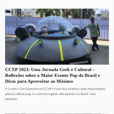
CCXP 2023: Uma Jornada Geek e Cultural –
Reflexões sobre o Maior Evento Pop do Brasil e
Dicas para Aproveitar ao Máximo
A Comic Con Experience (CCXP) é um dos eventos mais importantes
para a cultura pop e o universo geek, não apenas no Brasil, mas
também...