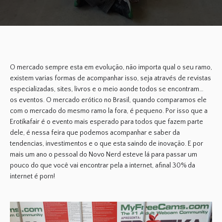
O mercado sempre esta em evolução, não importa qual o seu ramo,
existem varias formas de acompanhar isso, seja através de revistas
especializadas, sites, livros e o meio aonde todos se encontram…
os eventos. O mercado erótico no Brasil, quando comparamos ele
com o mercado do mesmo ramo la fora, é pequeno. Por isso que a
Erotikafair é o evento mais esperado para todos que fazem parte
dele, é nessa feira que podemos acompanhar e saber da
tendencias, investimentos e o que esta saindo de inovação. E por
mais um ano o pessoal do Novo Nerd esteve lá para passar um
pouco do que você vai encontrar pela a internet, afinal 30% da
internet é porn!