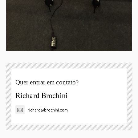
Quer entrar em contato?
Richard Brochini
richard@brochini.com