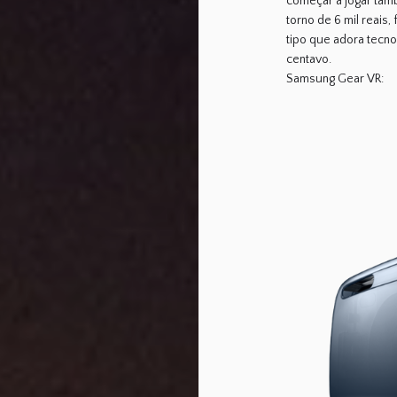
começar a jogar tam
torno de 6 mil reais
tipo que adora tecno
centavo.
Samsung Gear VR: