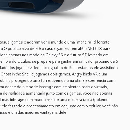
 casual games e adoram ver o mundo e uma “maneira” diferente,
ta.O publico alvo dele é o casual games, tem até o NETFLIX para
nciona apenas nos modelos Galaxy S6 e o futuro S7, levando em
relho e do Oculus, se prepare para gastar em um valor próximo de 5
idade dos jogos e videos fica igual ao do Rift, testamos ele assistindo
 Ghost in the Shell e jogamos dois games, Angry Birds VR e um
oblins protegendo uma torre, tivemos uma ótima experiencia com
em desse dele é pode interagir com ambientes reais e virtuais,
ogia de realidade aumentada junto com os games, você não apenas
al mas interage com mundo real de uma maneira unica (pokemon
que ele faz todo o processamento em conjunto com o celular, você não
 isso é um das maiores vantagens dele.