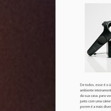
De todos, esse é o 
ambiente inteiramente
da sua casa, para v
junto com uma câmer
porem é a mais diver