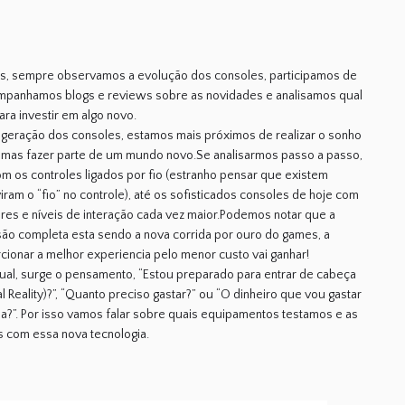
s, sempre observamos a evolução dos consoles, participamos de
mpanhamos blogs e reviews sobre as novidades e analisamos qual
ra investir em algo novo.
a geração dos consoles, estamos mais próximos de realizar o sonho
, mas fazer parte de um mundo novo.Se analisarmos passo a passo,
om os controles ligados por fio (estranho pensar que existem
iram o “fio” no controle), até os sofisticados consoles de hoje com
res e níveis de interação cada vez maior.Podemos notar que a
ão completa esta sendo a nova corrida por ouro do games, a
ionar a melhor experiencia pelo menor custo vai ganhar!
tual, surge o pensamento, “Estou preparado para entrar de cabeça
l Reality)?”, “Quanto preciso gastar?” ou “O dinheiro que vou gastar
ena?”. Por isso vamos falar sobre quais equipamentos testamos e as
 com essa nova tecnologia.