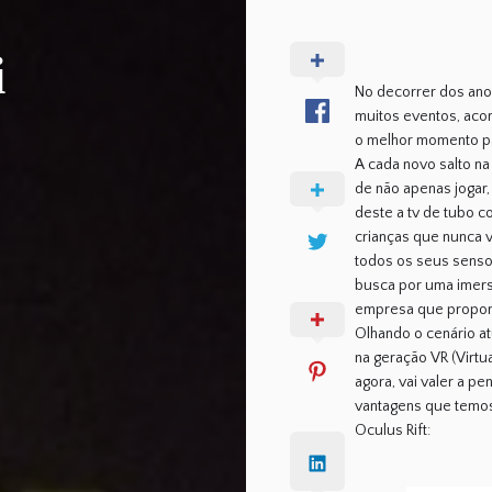
i
No decorrer dos ano
muitos eventos, aco
o melhor momento pa
A cada novo salto n
de não apenas jogar
deste a tv de tubo c
crianças que nunca v
todos os seus senso
busca por uma imers
empresa que proporc
Olhando o cenário a
na geração VR (Virtua
agora, vai valer a p
vantagens que temos
Oculus Rift: