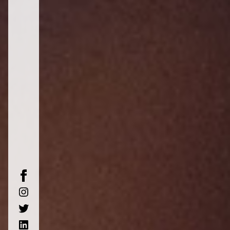
facebook
instagram
twitter
linkedin