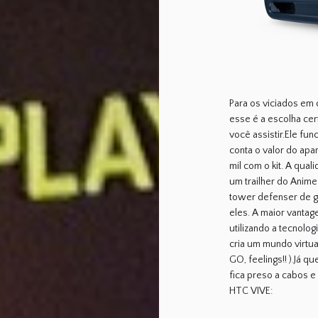
Para os viciados em
esse é a escolha cer
você assistir.Ele fu
conta o valor do apa
mil com o kit. A qual
um trailher do Anime
tower defenser de g
eles. A maior vantag
utilizando a tecnol
cria um mundo virtu
GO, feelings!! ).Já 
fica preso a cabos e
HTC VIVE: