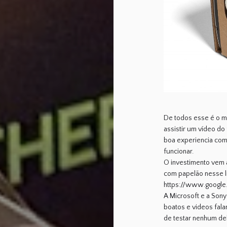
De todos esse é o m
assistir um vídeo do
boa experiencia com
funcionar.
O investimento vem 
com papelão nesse li
https://www.google
A Microsoft e a Sony
boatos e videos fala
de testar nenhum de