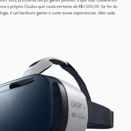
bém, você precisa de um pc gamer potente, o que hoje custaria em
, fora o próprio Oculus que custa em torno de R$ 1.300,00. Se for do
logia, é um hardcore gamer e curte novas experiencias. Vale cada