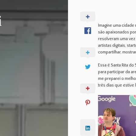
i
Imagine uma cidade n
são apaixonados por 
resolveram uma vez 
artistas digitais, st
compartilhar, mostra
Essa é Santa Rita do
para participar da ar
me preparei o melho
três dias que estive l