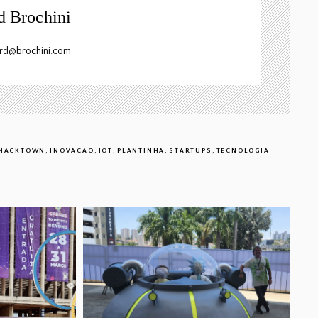
d Brochini
ard@brochini.com
,
,
,
,
,
HACKTOWN
INOVACAO
IOT
PLANTINHA
STARTUPS
TECNOLOGIA