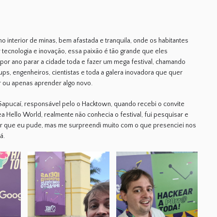
o interior de minas, bem afastada e tranquila, onde os habitantes
tecnologia e inovação, essa paixão é tão grande que eles
por ano parar a cidade toda e fazer um mega festival, chamando
artups, engenheiros, cientistas e toda a galera inovadora que quer
r ou apenas aprender algo novo.
 Sapucaí, responsável pelo o Hacktown, quando recebi o convite
ea Hello World, realmente não conhecia o festival, fui pesquisar e
r que eu pude, mas me surpreendi muito com o que presenciei nos
á.