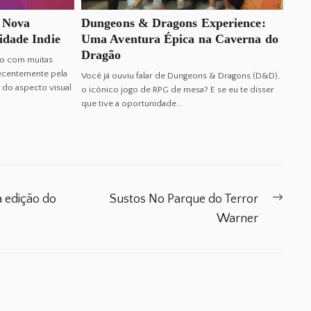
a Nova
Dungeons & Dragons Experience:
idade Indie
Uma Aventura Épica na Caverna do
Dragão
do com muitas
ecentemente pela
Você já ouviu falar de Dungeons & Dragons (D&D),
do aspecto visual
o icônico jogo de RPG de mesa? E se eu te disser
que tive a oportunidade...
Next
a edição do
Sustos No Parque do Terror
post:
Warner