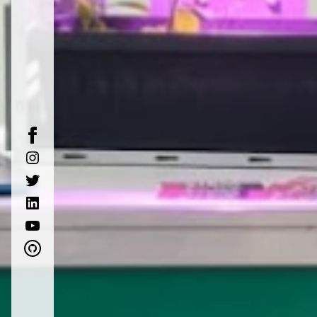
facebook
instagram
twitter
linkedin
youtube
github