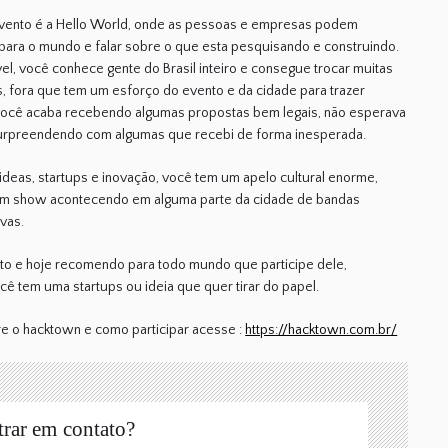
 evento é a Hello World, onde as pessoas e empresas podem
para o mundo e falar sobre o que esta pesquisando e construindo.
vel, você conhece gente do Brasil inteiro e consegue trocar muitas
s, fora que tem um esforço do evento e da cidade para trazer
 você acaba recebendo algumas propostas bem legais, não esperava
urpreendendo com algumas que recebi de forma inesperada.
ideas, startups e inovação, você tem um apelo cultural enorme,
gum show acontecendo em alguma parte da cidade de bandas
ivas.
to e hoje recomendo para todo mundo que participe dele,
cê tem uma startups ou ideia que quer tirar do papel.
re o hacktown e como participar acesse :
https://hacktown.com.br/
trar em contato?